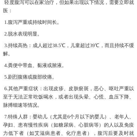
轻度腹泻可以在家治疗，但如果出现以下情况，需要立即就
医：
1.腹泻严重或持续时间长。
2.脱水表现明显。
3.持续高热：成人超过38.5℃，儿童超过39℃，而且持续不缓
解。
4.粪便中带血、黏液或脓液。
5.剧烈腹痛或腹部绞痛。
6.其他严重症状：出现皮疹、皮肤瘀斑，恶心、呕吐严重以
至于无法正常吃饭喝水，或者出现头晕、心慌、血压下降、
脉搏细速等情况。
7.特殊人群：婴幼儿（尤其是6个月以下的婴儿）、老年人、
孕妇、患有慢性疾病（如糖尿病、心脏病等）的人以及免疫
力低下者（如艾滋病患者、化疗患者），腹泻后要及时就